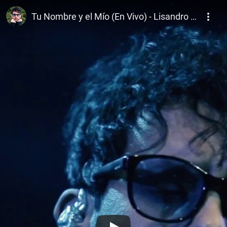
Lisandro Aristimuño
Tu Nombre y el Mío (En Vivo) - Lisandro Aristimuño con Juan Carlos Baglietto y Lito Vitale