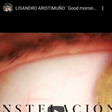
Lisandro Aristimuño
LISANDRO ARISTIMUÑO ¨Good morning Life¨ (video oficial) 2016.